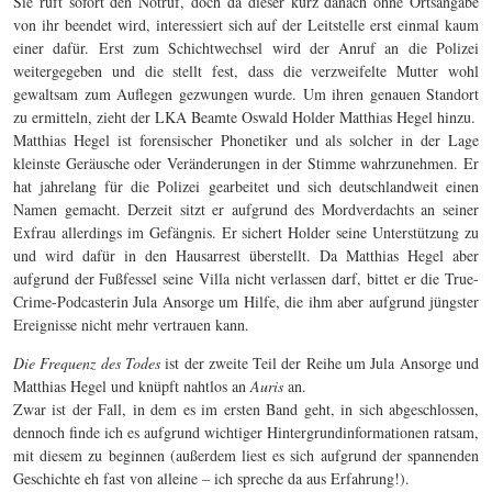
Sie ruft sofort den Notruf, doch da dieser kurz danach ohne Ortsangabe
von ihr beendet wird, interessiert sich auf der Leitstelle erst einmal kaum
einer dafür. Erst zum Schichtwechsel wird der Anruf an die Polizei
weitergegeben und die stellt fest, dass die verzweifelte Mutter wohl
gewaltsam zum Auflegen gezwungen wurde. Um ihren genauen Standort
zu ermitteln, zieht der LKA Beamte Oswald Holder Matthias Hegel hinzu.
Matthias Hegel ist forensischer Phonetiker und als solcher in der Lage
kleinste Geräusche oder Veränderungen in der Stimme wahrzunehmen. Er
hat jahrelang für die Polizei gearbeitet und sich deutschlandweit einen
Namen gemacht. Derzeit sitzt er aufgrund des Mordverdachts an seiner
Exfrau allerdings im Gefängnis. Er sichert Holder seine Unterstützung zu
und wird dafür in den Hausarrest überstellt. Da Matthias Hegel aber
aufgrund der Fußfessel seine Villa nicht verlassen darf, bittet er die True-
Crime-Podcasterin Jula Ansorge um Hilfe, die ihm aber aufgrund jüngster
Ereignisse nicht mehr vertrauen kann.
Die Frequenz des Todes
ist der zweite Teil der Reihe um Jula Ansorge und
Matthias Hegel und knüpft nahtlos an
Auris
an.
Zwar ist der Fall, in dem es im ersten Band geht, in sich abgeschlossen,
dennoch finde ich es aufgrund wichtiger Hintergrundinformationen ratsam,
mit diesem zu beginnen (außerdem liest es sich aufgrund der spannenden
Geschichte eh fast von alleine – ich spreche da aus Erfahrung!).