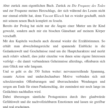
Aber zurück zum eigentlichen Buch. Zurück zu
Die Frequenz des Todes
und zur Frequenz meines Herzschlags, der sich während des Lesens nicht
nur einmal erhöht hat, denn
Vincent Kliesch
hat es wieder geschafft, mich
mit seinem neuen Buch komplett zu fesseln.
Bereits der Prolog hat nicht nur die Ängste einer Mutter um ihr Kind
geweckt, sondern auch mir ein bisschen Gänsehaut auf meinem Körper
verschafft.
Mit den Kapiteln wechseln auch diesmal wieder die Erzählstimmen. So
erhält man abwechslungsreiche und spannende Einblicke in die
Gedankenwelt und Geschehnisse rund um die Hauptcharaktere und merkt
auch relativ schnell, dass jeder einzelne von ihnen seine eigene Interessen
verfolgt – die damit verbundenen Geheimnisse allerdings, offenbaren sich
zum Glück nur sehr langsam.
Und so geht es die 350 Seiten weiter: nervenzerreißende Spannung,
rasante Action und undurchschaubare Motive verbinden sich mit
schockierenden Offenbarungen und überraschenden Wendungen und
sorgen am Ende für einen Paukenschlag, der zumindest mir noch lange im
Gedächtnis nachhallen wird.
Dabei überzeugen sämtliche Protagonisten durch ihre glaubwürde
Gefühlswelt und die nachvollziehbaren Emotionen und lassen sie greifbar
und real erscheinen.