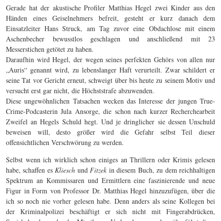
Gerade hat der akustische Profiler Matthias Hegel zwei Kinder aus den
Händen eines Geiselnehmers befreit, gesteht er kurz danach dem
Einsatzleiter Hans Struck, am Tag zuvor eine Obdachlose mit einem
Aschenbecher bewusstlos geschlagen und anschließend mit 23
Messerstichen getötet zu haben.
Daraufhin wird Hegel, der wegen seines perfekten Gehörs von allen nur
„Auris“ genannt wird, zu lebenslanger Haft verurteilt. Zwar schildert er
seine Tat vor Gericht erneut, schweigt über bis heute zu seinem Motiv und
versucht erst gar nicht, die Höchststrafe abzuwenden.
Diese ungewöhnlichen Tatsachen wecken das Interesse der jungen True-
Crime-Podcasterin Jula Ansorge, die schon nach kurzer Recherchearbeit
Zweifel an Hegels Schuld hegt. Und je dringlicher sie dessen Unschuld
beweisen will, desto größer wird die Gefahr selbst Teil dieser
offensichtlichen Verschwörung zu werden.
Selbst wenn ich wirklich schon einiges an Thrillern oder Krimis gelesen
habe, schaffen es
Kliesch
und
Fitzek
in diesem Buch, zu dem reichhaltigen
Spektrum an Kommissaren und Ermittlern eine faszinierende und neue
Figur in Form von Professor Dr. Matthias Hegel hinzuzufügen, über die
ich so noch nie vorher gelesen habe. Denn anders als seine Kollegen bei
der Kriminalpolizei beschäftigt er sich nicht mit Fingerabdrücken,