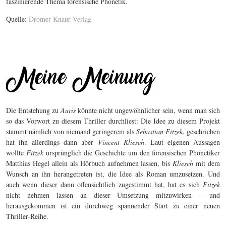
faszinierende Thema forensische Phonetik.
Quelle:
Dromer Knaur Verlag
Die Entstehung zu
Auris
könnte nicht ungewöhnlicher sein, wenn man sich
so das Vorwort zu diesem Thriller durchliest: Die Idee zu diesem Projekt
stammt nämlich von niemand geringerem als
Sebastian Fitzek
, geschrieben
hat ihn allerdings dann aber
Vincent Kliesch
. Laut eigenen Aussagen
wollte
Fitzek
ursprünglich die Geschichte um den forensischen Phonetiker
Matthias Hegel allein als Hörbuch aufnehmen lassen, bis
Kliesch
mit dem
Wunsch an ihn herangetreten ist, die Idee als Roman umzusetzen. Und
auch wenn dieser dann offensichtlich zugestimmt hat, hat es sich
Fitzek
nicht nehmen lassen an dieser Umsetzung mitzuwirken – und
herausgekommen ist ein durchweg spannender Start zu einer neuen
Thriller-Reihe.