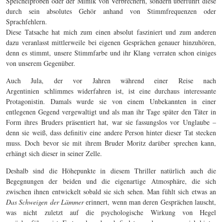
Speichelproben oder der Mimik von Verbrechern, sondern überführt diese
durch sein absolutes Gehör anhand von Stimmfrequenzen oder
Sprachfehlern.
Diese Tatsache hat mich zum einen absolut fasziniert und zum anderen
dazu veranlasst mittlerweile bei eigenen Gesprächen genauer hinzuhören,
denn es stimmt, unsere Stimmfarbe und ihr Klang verraten schon einiges
von unserem Gegenüber.
Auch Jula, der vor Jahren während einer Reise nach
Argentinien schlimmes widerfahren ist, ist eine durchaus interessante
Protagonistin. Damals wurde sie von einem Unbekannten in einer
entlegenen Gegend vergewaltigt und als man ihr Tage später den Täter in
Form ihres Bruders präsentiert hat, war sie fassungslos vor Unglaube –
denn sie weiß, dass definitiv eine andere Person hinter dieser Tat stecken
muss. Doch bevor sie mit ihrem Bruder Moritz darüber sprechen kann,
erhängt sich dieser in seiner Zelle.
Deshalb sind die Höhepunkte in diesem Thriller natürlich auch die
Begegnungen der beiden und die eigenartige Atmosphäre, die sich
zwischen ihnen entwickelt sobald sie sich sehen. Man fühlt sich etwas an
Das Schweigen der Lämmer
erinnert, wenn man deren Gesprächen lauscht,
was nicht zuletzt auf die psychologische Wirkung von Hegel