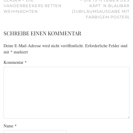
GLASER – DIE
– DIE 13 ½ LEBEN DES
VANDERBEEKERS RETTEN
KÄPT`N BLAUBÄR
WEIHNACHTEN
(JUBILÄUMSAUSGABE MIT
FARBIGEM POSTER)
SCHREIBE EINEN KOMMENTAR
Deine E-Mail-Adresse wird nicht veröffentlicht.
Erforderliche Felder sind
mit
*
markiert
Kommentar
*
Name
*