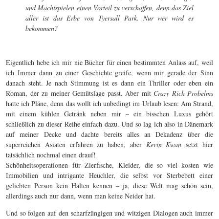
und Machtspielen einen Vorteil zu verschaffen, denn das Ziel
aller ist das Erbe von Tyersall Park. Nur wer wird es
bekommen?
Eigentlich hebe ich mir nie Bücher für einen bestimmten Anlass auf, weil
ich Immer dann zu einer Geschichte greife, wenn mir gerade der Sinn
danach steht. Je nach Stimmung ist es dann ein Thriller oder eben ein
Roman, der zu meiner Gemütslage passt. Aber mit
Crazy Rich Probelms
hatte ich Pläne, denn das wollt ich unbedingt im Urlaub lesen: Am Strand,
mit einem kühlen Getränk neben mir – ein bisschen Luxus gehört
schließlich zu dieser Reihe einfach dazu. Und so lag ich also in Dänemark
auf meiner Decke und dachte bereits alles an Dekadenz über die
superreichen Asiaten erfahren zu haben, aber
Kevin Kwan
setzt hier
tatsächlich nochmal einen drauf!
Schönheitsoperationen für Zierfische, Kleider, die so viel kosten wie
Immobilien und intrigante Heuchler, die selbst vor Sterbebett einer
geliebten Person kein Halten kennen – ja, diese Welt mag schön sein,
allerdings auch nur dann, wenn man keine Neider hat.
Und so folgen auf den scharfzüngigen und witzigen Dialogen auch immer