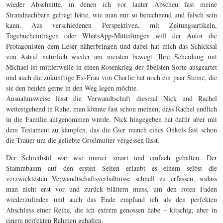
wieder Abschnitte, in denen ich vor lauter Abscheu fast meine
Strandnachbarn gefragt hätte, wie man nur so berechnend und falsch sein
kann. Aus verschiedenen Perspektiven, mit Zeitungsartikeln,
Tagebucheinträgen oder WhatsApp-Mitteilungen will der Autor die
Protagonisten dem Leser näherbringen und dabei hat mich das Schicksal
von Astrid natürlich wieder am meisten bewegt. Ihre Scheidung mit
Michael ist mittlerweile in einen Rosenkrieg der übelsten Sorte ausgeartet
und auch die zukünftige Ex-Frau von Charlie hat noch ein paar Steine, die
sie den beiden gerne in den Weg legen möchte.
Ausnahmsweise lässt die Verwandtschaft diesmal Nick und Rachel
weitestgehend in Ruhe, man könnte fast schon meinen, dass Rachel endlich
in die Familie aufgenommen wurde. Nick hingegeben hat dafür aber mit
dem Testament zu kämpfen, das die Gier manch eines Onkels fast schon
die Trauer um die geliebte Großmutter vergessen lässt.
Der Schreibstil war wie immer smart und einfach gehalten. Der
Stammbaum auf den ersten Seiten erlaubt es einem selbst die
verzwicktesten Verwandtschaftsverhältnisse schnell zu erfassen, sodass
man nicht erst vor und zurück blättern muss, um den roten Faden
wiederzufinden und auch das Ende empfand ich als den perfekten
Abschluss einer Reihe, die ich extrem genossen habe – kitschig, aber in
einem perfekten Rahmen gehalten.