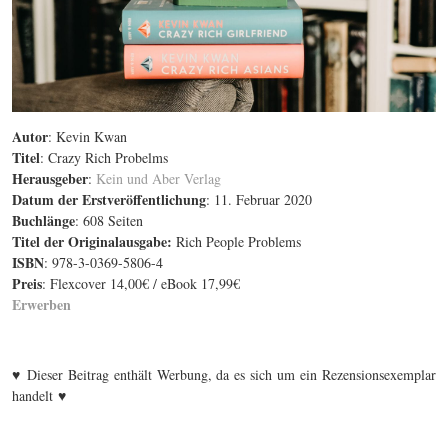
Autor
: Kevin Kwan
Titel
: Crazy Rich Probelms
Herausgeber
:
Kein und Aber Verlag
Datum der Erstveröffentlichung
: 11. Februar 2020
Buchlänge
: 608 Seiten
Titel der Originalausgabe
:
Rich People Problems
ISBN
: 978-3-0369-5806-4
Preis
: Flexcover 14,00€ / eBook 17,99€
Erwerben
♥
Dieser Beitrag enthält Werbung, da es sich um ein Rezensionsexemplar
♥
handelt