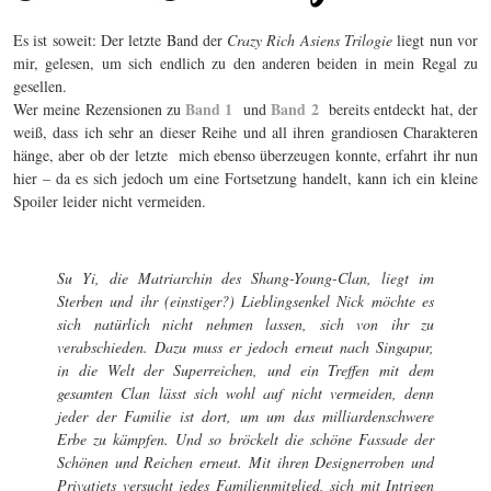
Es ist soweit: Der letzte Band der
Crazy Rich Asiens Trilogie
liegt nun vor
mir, gelesen, um sich endlich zu den anderen beiden in mein Regal zu
gesellen.
Band 1
Band 2
Wer meine Rezensionen zu
und
bereits entdeckt hat, der
weiß, dass ich sehr an dieser Reihe und all ihren grandiosen Charakteren
hänge, aber ob der letzte mich ebenso überzeugen konnte, erfahrt ihr nun
hier – da es sich jedoch um eine Fortsetzung handelt, kann ich ein kleine
Spoiler leider nicht vermeiden.
Su Yi, die Matriarchin des Shang-Young-Clan, liegt im
Sterben und ihr (einstiger?) Lieblingsenkel Nick möchte es
sich natürlich nicht nehmen lassen, sich von ihr zu
verabschieden. Dazu muss er jedoch erneut nach Singapur,
in die Welt der Superreichen, und ein Treffen mit dem
gesamten Clan lässt sich wohl auf nicht vermeiden, denn
jeder der Familie ist dort, um um das milliardenschwere
Erbe zu kämpfen. Und so bröckelt die schöne Fassade der
Schönen und Reichen erneut. Mit ihren Designerroben und
Privatjets versucht jedes Familienmitglied, sich mit Intrigen