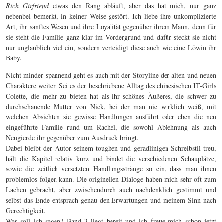
Rich Girfriend
etwas den Rang abläuft, aber das hat mich, nur ganz
nebenbei bemerkt, in keiner Weise gestört. Ich liebe ihre unkomplizierte
Art, ihr sanftes Wesen und ihre Loyalität gegenüber ihrem Mann, denn für
sie steht die Familie ganz klar im Vordergrund und dafür steckt sie nicht
nur unglaublich viel ein, sondern verteidigt diese auch wie eine Löwin ihr
Baby.
Nicht minder spannend geht es auch mit der Storyline der alten und neuen
Charaktere weiter. Sei es der beschriebene Alltag des chinesischen IT-Girls
Colette, die mehr zu bieten hat als ihr schönes Äußeres, die schwer zu
durchschauende Mutter von Nick, bei der man nie wirklich weiß, mit
welchen Absichten sie gewisse Handlungen ausführt oder eben die neu
eingeführte Familie rund um Rachel, die sowohl Ablehnung als auch
Neugierde ihr gegenüber zum Ausdruck bringt.
Dabei bleibt der Autor seinem toughen und geradlinigen Schreibstil treu,
hält die Kapitel relativ kurz und bindet die verschiedenen Schauplätze,
sowie die zeitlich versetzten Handlungsstränge so ein, dass man ihnen
problemlos folgen kann. Die originellen Dialoge haben mich sehr oft zum
Lachen gebracht, aber zwischendurch auch nachdenklich gestimmt und
selbst das Ende entsprach genau den Erwartungen und meinem Sinn nach
Gerechtigkeit.
Was soll ich sagen? Band 3 liegt bereit und ich freue mich schon jetzt