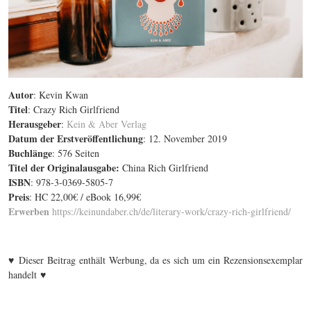
Autor
: Kevin Kwan
Titel
: Crazy Rich Girlfriend
Herausgeber
:
Kein & Aber Verlag
Datum der Erstveröffentlichung
: 12. November 2019
Buchlänge
: 576 Seiten
Titel der Originalausgabe
:
China Rich Girlfriend
ISBN
: 978-3-0369-5805-7
Preis
: HC 22,00€ / eBook 16,99€
Erwerben
https://keinundaber.ch/de/literary-work/crazy-rich-girlfriend/
♥
Dieser Beitrag enthält Werbung, da es sich um ein Rezensionsexemplar
♥
handelt