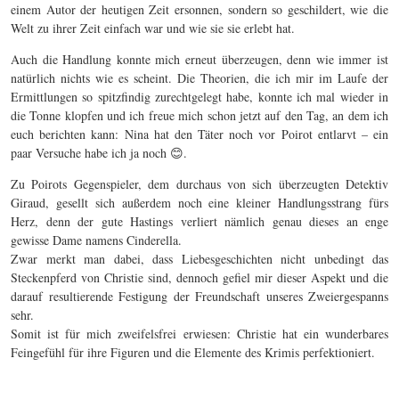
einem Autor der heutigen Zeit ersonnen, sondern so geschildert, wie die
Welt zu ihrer Zeit einfach war und wie sie sie erlebt hat.
Auch die Handlung konnte mich erneut überzeugen, denn wie immer ist
natürlich nichts wie es scheint. Die Theorien, die ich mir im Laufe der
Ermittlungen so spitzfindig zurechtgelegt habe, konnte ich mal wieder in
die Tonne klopfen und ich freue mich schon jetzt auf den Tag, an dem ich
euch berichten kann: Nina hat den Täter noch vor Poirot entlarvt – ein
paar Versuche habe ich ja noch 😊.
Zu Poirots Gegenspieler, dem durchaus von sich überzeugten Detektiv
Giraud, gesellt sich außerdem noch eine kleiner Handlungsstrang fürs
Herz, denn der gute Hastings verliert nämlich genau dieses an enge
gewisse Dame namens Cinderella.
Zwar merkt man dabei, dass Liebesgeschichten nicht unbedingt das
Steckenpferd von Christie sind, dennoch gefiel mir dieser Aspekt und die
darauf resultierende Festigung der Freundschaft unseres Zweiergespanns
sehr.
Somit ist für mich zweifelsfrei erwiesen: Christie hat ein wunderbares
Feingefühl für ihre Figuren und die Elemente des Krimis perfektioniert.