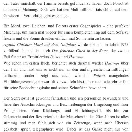
den Täter innerhalb der Familie bereits gefunden zu haben, doch Poirot ist
da anderer Meinung. Doch wer hat den Multimillionär tatsächlich auf dem
Gewissen – Verdächtige gibt es genug…
Ein Mord, zwei Leichen, und Poirots erster Gegenspieler – eine perfekte
Mischung, um mich mal wieder für einen kompletten Tag auf dem Sofa zu
fesseln und die Sonne draußen einfach mal Sonne sein zu lassen.
Agatha Christies Mord auf dem Golfplatz
wurde erstmal im Jahre 1923
veröffentlicht und ist, nach
Das fehlende Glied in der Kette
, der zweite
Fall für unser Ermittlerduo
Poirot
und
Hastings
.
Wie schon im ersten Buch, berichtet auch diesmal wieder
Hastings
über
den Fall und lässt uns so nicht nur an den umfangreichen Ermittlungen
teilhaben, sondern zeigt uns auch, wie ihn
Poirots
mangelndes
Einfühlungsvermögen zwar oft verzweifeln lässt, aber auch wie sehr er ihn
für seine Beobachtungshabe und seinen Scharfsinn bewundert.
Der Schreibstil ist gewohnt fantastisch und ich persönlich bewundere und
liebe ihre Ausschmückungen und Beschreibungen der Umgebung und ihrer
Protagonisten. Vom Kleidungs- und Einrichtungsstil, bis hin zur
Galanterie und der Reserviertheit der Menschen in den 20er Jahren ist alles
stimmig und man fühlt sich wie ein Zeitzeuge, wenn nach Übersee
gekabelt, sprich telegraphiert wird. Dabei ist das Ganze nicht nur von