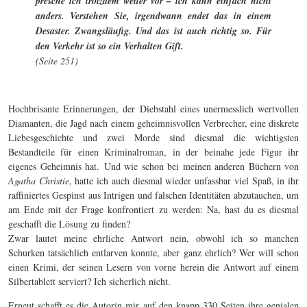
presche ich trotzdem weiter vor – ich kann einfach nicht
anders. Verstehen Sie, irgendwann endet das in einem
Desaster. Zwangsläufig. Und das ist auch richtig so. Für
den Verkehr ist so ein Verhalten Gift.
(Seite 251)
Hochbrisante Erinnerungen, der Diebstahl eines unermesslich wertvollen
Diamanten, die Jagd nach einem geheimnisvollen Verbrecher, eine diskrete
Liebesgeschichte und zwei Morde sind diesmal die wichtigsten
Bestandteile für einen Kriminalroman, in der beinahe jede Figur ihr
eigenes Geheimnis hat. Und wie schon bei meinen anderen Büchern von
Agatha Christie
, hatte ich auch diesmal wieder unfassbar viel Spaß, in ihr
raffiniertes Gespinst aus Intrigen und falschen Identitäten abzutauchen, um
am Ende mit der Frage konfrontiert zu werden: Na, hast du es diesmal
geschafft die Lösung zu finden?
Zwar lautet meine ehrliche Antwort nein, obwohl ich so manchen
Schurken tatsächlich entlarven konnte, aber ganz ehrlich? Wer will schon
einen Krimi, der seinen Lesern von vorne herein die Antwort auf einem
Silbertablett serviert? Ich sicherlich nicht.
Erneut schafft es die Autorin mir auf den knapp 330 Seiten ihre genialen