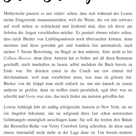
Mittlerweile passiert es mir relativ selten, dass sich während des Lesens
meine Eingeweide zusammenziehen, weil die Worte, die vor mir schwarz
auf weiß stehen so erdrückend und fordernd sind, dass ich davor am
liebsten die Augen verschließen möchte. Es passiert ebenso relativ selten,
dass mich Bücher von Lieblingsautoren noch überraschen können, denn
meistens sind diese gewohnt gut und wandern fast automatisch, nach
meiner 5 Sterne Bewertung, ins Regal zu den anderen. Aber nicht so bei
Colleen Hoover
, denn diese Autorin hat es bisher mit all ihren Romanen
geschafft, mich innehalten zu lassen, selbst nachdem ihr Buch bereits zu
Ende war. Sie drücken einen in die Couch um erst einmal tief
durchzuatmen, weil man verarbeiten muss, was man da gelesen hat.
Bücher von ihr klappt man nicht einfach zu, nur um danach zu einem
anderen zu greifen, denn sie treffen einen persönlich, egal über was sie
schreibt und
Verity
war eins, das mich bisher am meisten getroffen hat.
Lowen Ashleigh lebt als mäßig erfolgreiche Autorin in New York, als sie
ein Angebot bekommt, das sie aufgrund ihres fast schon notorischen
Geldmangels unmöglich ausschlagen kann: Sie soll die letzten drei Bände
der Beststeller-Reihe von Verity Crawford fertig schreiben, da diese nach
einem Autounfall nicht mehr in der Lage dazu ist. Um bereits notierte