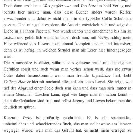
Doch dann erschienen
Was perfekt war
und
Too Late
im bold Verlag und
bereits hier merkte man, dass diese Bücher anders waren: Reifer,
erwachsender und definitiv nicht mehr in die typische CoHo Schublade
passten. Und mir gefiel es, denn die Autorin entwickelt sich und zeigt die
Liebe in all ihren Facetten. Von wunderschön und einnehmend bis hin zu
toxisch und gefährlich war alles dabei, doch nun, mit
Verity
, schlug mein
Herz während des Lesens noch einmal komplett anders und intensiver,
denn es ist heftig, in welchen Strudel man als Leser hier hineingezogen
wird.
Die Atmosphäre ist düster, während das gelesene brutal mit den eigenen
Gefühlen spielt und auch wenn man vorher schon weiß, dass nie etwas
Gutes dabei herauskommt, wenn man fremde
Tagebücher
liest, hebt
Colleen Hoover
hiermit nochmal alles auf ein neues Level. Sie zeigt, wie
tief der Abgrund einer Seele doch sein kann und dass man sich immer in
einem Menschen täuschen kann, egal wie lange man ihn schon kennt –
denn die Gedanken sind frei, und selbst Jeremy und Lowen bekommen das
deutlich zu spüren.
Kurzum,
Verity
ist großartig geschrieben. Es ist ein spannendes,
unheimliches und schockierendes Buch, das man stellenweise am liebsten
weglegen würde, weil man das Gefühl hat, es nicht mehr ertragen zu