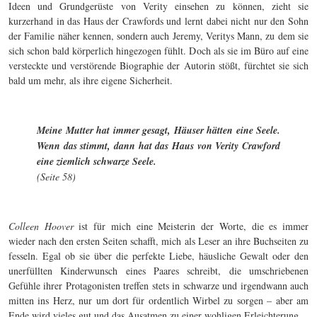
Ideen und Grundgerüste von Verity einsehen zu können, zieht sie
kurzerhand in das Haus der Crawfords und lernt dabei nicht nur den Sohn
der Familie näher kennen, sondern auch Jeremy, Veritys Mann, zu dem sie
sich schon bald körperlich hingezogen fühlt. Doch als sie im Büro auf eine
versteckte und verstörende Biographie der Autorin stößt, fürchtet sie sich
bald um mehr, als ihre eigene Sicherheit.
Meine Mutter hat immer gesagt, Häuser hätten eine Seele.
Wenn das stimmt, dann hat das Haus von Verity Crawford
eine ziemlich schwarze Seele.
(Seite 58)
Colleen Hoover
ist für mich eine Meisterin der Worte, die es immer
wieder nach den ersten Seiten schafft, mich als Leser an ihre Buchseiten zu
fesseln. Egal ob sie über die perfekte Liebe, häusliche Gewalt oder den
unerfüllten Kinderwunsch eines Paares schreibt, die umschriebenen
Gefühle ihrer Protagonisten treffen stets in schwarze und irgendwann auch
mitten ins Herz, nur um dort für ordentlich Wirbel zu sorgen – aber am
Ende wird vieles gut und das Ausatmen zu einer wohligen Erleichterung.