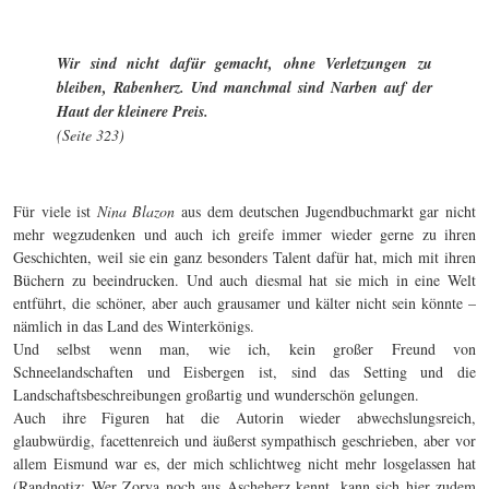
Wir sind nicht dafür gemacht, ohne Verletzungen zu
bleiben, Rabenherz. Und manchmal sind Narben auf der
Haut der kleinere Preis.
(Seite 323)
Für viele ist
Nina Blazon
aus dem deutschen Jugendbuchmarkt gar nicht
mehr wegzudenken und auch ich greife immer wieder gerne zu ihren
Geschichten, weil sie ein ganz besonders Talent dafür hat, mich mit ihren
Büchern zu beeindrucken. Und auch diesmal hat sie mich in eine Welt
entführt, die schöner, aber auch grausamer und kälter nicht sein könnte –
nämlich in das Land des Winterkönigs.
Und selbst wenn man, wie ich, kein großer Freund von
Schneelandschaften und Eisbergen ist, sind das Setting und die
Landschaftsbeschreibungen großartig und wunderschön gelungen.
Auch ihre Figuren hat die Autorin wieder abwechslungsreich,
glaubwürdig, facettenreich und äußerst sympathisch geschrieben, aber vor
allem Eismund war es, der mich schlichtweg nicht mehr losgelassen hat
(Randnotiz: Wer Zorya noch aus Ascheherz kennt, kann sich hier zudem