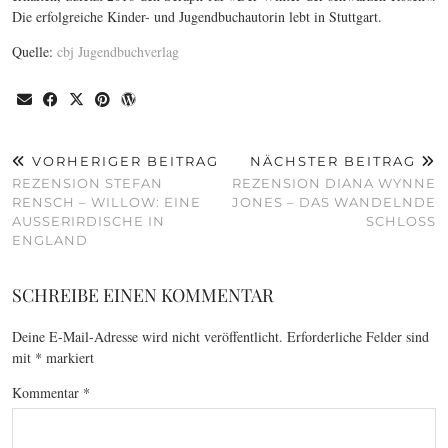
Die erfolgreiche Kinder- und Jugendbuchautorin lebt in Stuttgart.
Quelle:
cbj Jugendbuchverlag
VORHERIGER BEITRAG
NÄCHSTER BEITRAG
REZENSION STEFAN
REZENSION DIANA WYNNE
RENSCH – WILLOW: EINE
JONES – DAS WANDELNDE
AUSSERIRDISCHE IN E
SCHLOSS
NGLAND
SCHREIBE EINEN KOMMENTAR
Deine E-Mail-Adresse wird nicht veröffentlicht.
Erforderliche Felder sind
mit
*
markiert
Kommentar
*