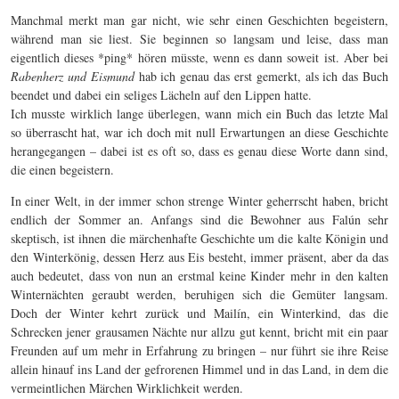
Manchmal merkt man gar nicht, wie sehr einen Geschichten begeistern,
während man sie liest. Sie beginnen so langsam und leise, dass man
eigentlich dieses *ping* hören müsste, wenn es dann soweit ist. Aber bei
Rabenherz und Eismund
hab ich genau das erst gemerkt, als ich das Buch
beendet und dabei ein seliges Lächeln auf den Lippen hatte.
Ich musste wirklich lange überlegen, wann mich ein Buch das letzte Mal
so überrascht hat, war ich doch mit null Erwartungen an diese Geschichte
herangegangen – dabei ist es oft so, dass es genau diese Worte dann sind,
die einen begeistern.
In einer Welt, in der immer schon strenge Winter geherrscht haben, bricht
endlich der Sommer an. Anfangs sind die Bewohner aus Falún sehr
skeptisch, ist ihnen die märchenhafte Geschichte um die kalte Königin und
den Winterkönig, dessen Herz aus Eis besteht, immer präsent, aber da das
auch bedeutet, dass von nun an erstmal keine Kinder mehr in den kalten
Winternächten geraubt werden, beruhigen sich die Gemüter langsam.
Doch der Winter kehrt zurück und Mailín, ein Winterkind, das die
Schrecken jener grausamen Nächte nur allzu gut kennt, bricht mit ein paar
Freunden auf um mehr in Erfahrung zu bringen – nur führt sie ihre Reise
allein hinauf ins Land der gefrorenen Himmel und in das Land, in dem die
vermeintlichen Märchen Wirklichkeit werden.