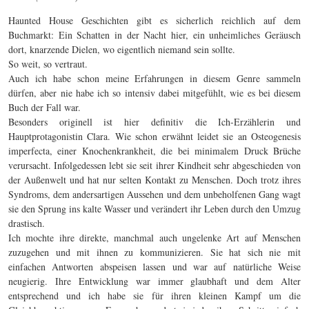
Haunted House Geschichten gibt es sicherlich reichlich auf dem
Buchmarkt: Ein Schatten in der Nacht hier, ein unheimliches Geräusch
dort, knarzende Dielen, wo eigentlich niemand sein sollte.
So weit, so vertraut.
Auch ich habe schon meine Erfahrungen in diesem Genre sammeln
dürfen, aber nie habe ich so intensiv dabei mitgefühlt, wie es bei diesem
Buch der Fall war.
Besonders originell ist hier definitiv die Ich-Erzählerin und
Hauptprotagonistin Clara. Wie schon erwähnt leidet sie an Osteogenesis
imperfecta, einer Knochenkrankheit, die bei minimalem Druck Brüche
verursacht. Infolgedessen lebt sie seit ihrer Kindheit sehr abgeschieden von
der Außenwelt und hat nur selten Kontakt zu Menschen. Doch trotz ihres
Syndroms, dem andersartigen Aussehen und dem unbeholfenen Gang wagt
sie den Sprung ins kalte Wasser und verändert ihr Leben durch den Umzug
drastisch.
Ich mochte ihre direkte, manchmal auch ungelenke Art auf Menschen
zuzugehen und mit ihnen zu kommunizieren. Sie hat sich nie mit
einfachen Antworten abspeisen lassen und war auf natürliche Weise
neugierig. Ihre Entwicklung war immer glaubhaft und dem Alter
entsprechend und ich habe sie für ihren kleinen Kampf um die