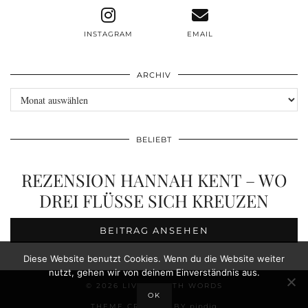
INSTAGRAM
EMAIL
ARCHIV
Archiv
BELIEBT
REZENSION HANNAH KENT – WO
DREI FLÜSSE SICH KREUZEN
BEITRAG ANSEHEN
Diese Website benutzt Cookies. Wenn du die Website weiter
nutzt, gehen wir von deinem Einverständnis aus.
© 2026
LIVE BREATH WORDS
OK
THEME CREATED BY
pipdig