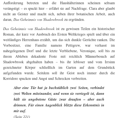
Aufforderung betreten und die Haushälterinnen scheinen seltsam
verängstigt – es spuckt hier – erfährt sie auf Nachfrage. Clara aber glaubt
nicht an Geister und macht sich, neben ihrer botanischen Arbeit, auch
daran,
Das Geheimnis von Shadowbrook
zu ergründen.
Das Geheimnis von Shadowbrook
ist zu gewissen Teilen ein historischer
Roman, der kurz vor Ausbruch des Ersten Weltkrieges spielt und über ein
weitläufiges Herrenhaus erzählt, um das sich dunkle Gerüchte ranken. Die
Vorbesitzer, eine Familie namens Pettigrew, war verhasst im
nahegelegenen Dorf und die letzte Verbliebene, Veronique, soll bis zu
ihrem Ableben dekadente Feste mit reichlich Männerbesuch auf
Shadowbrook abgehalten haben – bis ihr lebloser und vom Irrsinn
gezeichneter Körper schließlich im Garten auf dem Grundstück
aufgefunden wurde. Seitdem soll ihr Geist noch immer durch die
Korridore spucken und Angst und Schrecken verbreiten.
Aber eine Tür hat ja buchstäblich zwei Seiten, verbindet
zwei Welten miteinander, und wenn sie verriegelt ist, dann
hält sie ungebetene Gäste zwar draußen – aber auch
drinnen. Für einen Augenblick blitzte diese Erkenntnis in
mir auf.
(Seite 221)