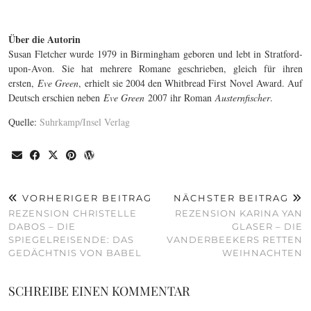
Über die Autorin
Susan Fletcher wurde 1979 in Birmingham geboren und lebt in Stratford-
upon-Avon. Sie hat mehrere Romane geschrieben, gleich für ihren
ersten,
Eve Green
, erhielt sie 2004 den Whitbread First Novel Award. Auf
Deutsch erschien neben
Eve Green
2007 ihr Roman
Austernfischer
.
Quelle:
Suhrkamp/Insel Verlag
VORHERIGER BEITRAG
NÄCHSTER BEITRAG
REZENSION CHRISTELLE
REZENSION KARINA YAN
DABOS – DIE
GLASER – DIE
SPIEGELREISENDE: DAS
VANDERBEEKERS RETTEN
GEDÄCHTNIS VON BABEL
WEIHNACHTEN
SCHREIBE EINEN KOMMENTAR