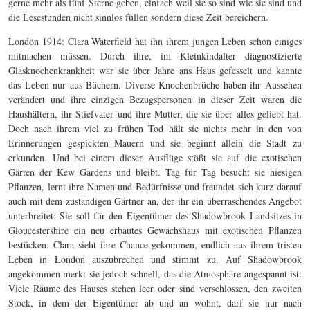
gerne mehr als fünf Sterne geben, einfach weil sie so sind wie sie sind und
die Lesestunden nicht sinnlos füllen sondern diese Zeit bereichern.
London 1914: Clara Waterfield hat ihn ihrem jungen Leben schon einiges
mitmachen müssen. Durch ihre, im Kleinkindalter diagnostizierte
Glasknochenkrankheit war sie über Jahre ans Haus gefesselt und kannte
das Leben nur aus Büchern. Diverse Knochenbrüche haben ihr Aussehen
verändert und ihre einzigen Bezugspersonen in dieser Zeit waren die
Haushältern, ihr Stiefvater und ihre Mutter, die sie über alles geliebt hat.
Doch nach ihrem viel zu frühen Tod hält sie nichts mehr in den von
Erinnerungen gespickten Mauern und sie beginnt allein die Stadt zu
erkunden. Und bei einem dieser Ausflüge stößt sie auf die exotischen
Gärten der Kew Gardens und bleibt. Tag für Tag besucht sie hiesigen
Pflanzen, lernt ihre Namen und Bedürfnisse und freundet sich kurz darauf
auch mit dem zuständigen Gärtner an, der ihr ein überraschendes Angebot
unterbreitet: Sie soll für den Eigentümer des Shadowbrook Landsitzes in
Gloucestershire ein neu erbautes Gewächshaus mit exotischen Pflanzen
bestücken. Clara sieht ihre Chance gekommen, endlich aus ihrem tristen
Leben in London auszubrechen und stimmt zu. Auf Shadowbrook
angekommen merkt sie jedoch schnell, das die Atmosphäre angespannt ist:
Viele Räume des Hauses stehen leer oder sind verschlossen, den zweiten
Stock, in dem der Eigentümer ab und an wohnt, darf sie nur nach