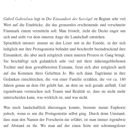
Gøhril Gabrielsen
legt in
Die Einsamkeit der Seevögel
zu Beginn sehr viel
Wert auf die Eindrücke, die das grenzenlos erscheinende und verschneite
Finnmark einem vermitteln soll. Man fröstelt, zieht die Decke enger um
sich und sieht vor dem inneren Auge die Landschaft entstehen.
Sprachlich intensiv nimmt sie den Leser mit in die Einöde, in der sich
lediglich nur ihre Protagonistin befindet und beschreibt beeindruckend ihre
Einsamkeit, die aber auch zeitgleich einen inneren Prozess in Gang bringt.
Sie beschäftigt sich gedanklich sehr viel mit ihrer daheimgebliebenen
Tochter und dem gewaltbereiten Exmann, freut sich aber zeitgleich auch
auf das Kommen ihres Geliebten Jo. Bis sich dann Tagträume in ihre
Gedanken einschleichen, die von einer Familie erzählen, die vor ca. 140
Jahren genau an dem Ort gelebt hat, an dem sie sich gerade aufhält. Und
irgendwann vermischen sich Traum und Realität so, dass sie nicht mehr
unterscheiden kann, was wirklich ist, und was nicht.
Was mich landschaftlich überzeugen konnte, bremste meine Euphorie
jedoch, wenn es um die Protagonistin selbst ging. Durch denn Umstand,
dass man den Namen der Forscherin nie erfährt, ist man immer irgendwie
auf Abstand zu ihr. Wo man auf der einen Seite mit schonungsloser