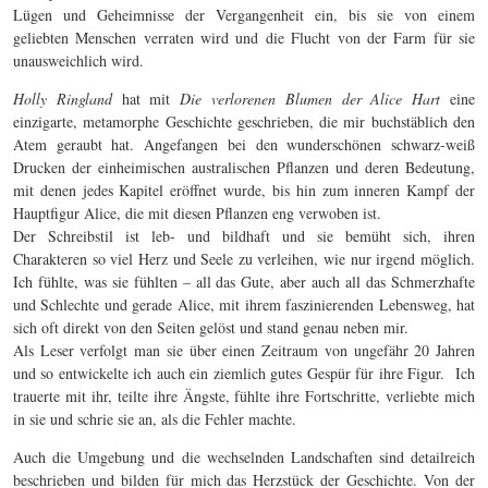
Lügen und Geheimnisse der Vergangenheit ein, bis sie von einem
geliebten Menschen verraten wird und die Flucht von der Farm für sie
unausweichlich wird.
Holly Ringland
hat mit
Die verlorenen Blumen der Alice Hart
eine
einzigarte, metamorphe Geschichte geschrieben, die mir buchstäblich den
Atem geraubt hat. Angefangen bei den wunderschönen schwarz-weiß
Drucken der einheimischen australischen Pflanzen und deren Bedeutung,
mit denen jedes Kapitel eröffnet wurde, bis hin zum inneren Kampf der
Hauptfigur Alice, die mit diesen Pflanzen eng verwoben ist.
Der Schreibstil ist leb- und bildhaft und sie bemüht sich, ihren
Charakteren so viel Herz und Seele zu verleihen, wie nur irgend möglich.
Ich fühlte, was sie fühlten – all das Gute, aber auch all das Schmerzhafte
und Schlechte und gerade Alice, mit ihrem faszinierenden Lebensweg, hat
sich oft direkt von den Seiten gelöst und stand genau neben mir.
Als Leser verfolgt man sie über einen Zeitraum von ungefähr 20 Jahren
und so entwickelte ich auch ein ziemlich gutes Gespür für ihre Figur.
Ich
trauerte mit ihr, teilte ihre Ängste, fühlte ihre Fortschritte, verliebte mich
in sie und schrie sie an, als die Fehler machte.
Auch die Umgebung und die wechselnden Landschaften sind detailreich
beschrieben und bilden für mich das Herzstück der Geschichte. Von der