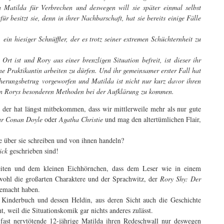
h Matilda für Verbrechen und deswegen will sie später einmal selbst
r besitzt sie, denn in ihrer Nachbarschaft, hat sie bereits einige Fälle
 ein hiesiger Schnüffler, der es trotz seiner extremen Schüchternheit zu
Ort ist und Rory aus einer brenzligen Situation befreit, ist dieser ihr
ine Praktikantin arbeiten zu dürfen. Und ihr gemeinsamer erster Fall hat
icherungsbetrug vorgeworfen und Matilda ist nicht nur kurz davor ihren
von Rorys besonderen Methoden bei der Aufklärung zu kommen.
, der hat längst mitbekommen, dass wir mittlerweile mehr als nur gute
ur Conan Doyle
oder
Agatha Christie
und mag den altertümlichen Flair,
e über sie schreiben und von ihnen handeln?
ick
geschrieben sind!
iten und dem kleinen Eichhörnchen, dass dem Leser wie in einem
ohl die großarten Charaktere und der Sprachwitz, der
Rory Shy: Der
emacht haben.
 Kinderbuch und dessen Heldin, aus deren Sicht auch die Geschichte
t, weil die Situationskomik gar nichts anderes zulässt.
 fast nervtötende 12-jährige Matilda ihren Redeschwall nur deswegen