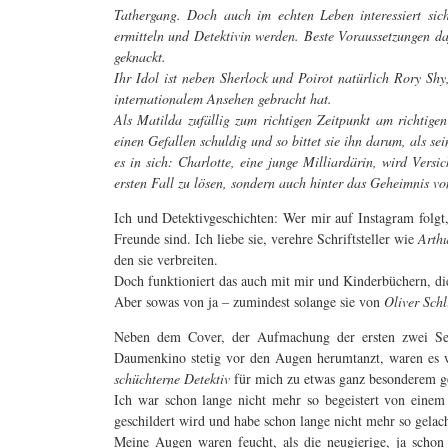
Tathergang. Doch auch im echten Leben interessiert sic
ermitteln und Detektivin werden. Beste Voraussetzungen dafü
geknackt.
Ihr Idol ist neben Sherlock und Poirot natürlich Rory Shy,
internationalem Ansehen gebracht hat.
Als Matilda zufällig zum richtigen Zeitpunkt am richtigen 
einen Gefallen schuldig und so bittet sie ihn darum, als se
es in sich: Charlotte, eine junge Milliardärin, wird Vers
ersten Fall zu lösen, sondern auch hinter das Geheimnis 
Ich und Detektivgeschichten: Wer mir auf Instagram folgt
Freunde sind. Ich liebe sie, verehre Schriftsteller wie
Arth
den sie verbreiten.
Doch funktioniert das auch mit mir und Kinderbüchern, di
Aber sowas von ja – zumindest solange sie von
Oliver Schl
Neben dem Cover, der Aufmachung der ersten zwei Se
Daumenkino stetig vor den Augen herumtanzt, waren es w
schüchterne Detektiv
für mich zu etwas ganz besonderem g
Ich war schon lange nicht mehr so begeistert von einem
geschildert wird und habe schon lange nicht mehr so gelach
Meine Augen waren feucht, als die neugierige, ja schon