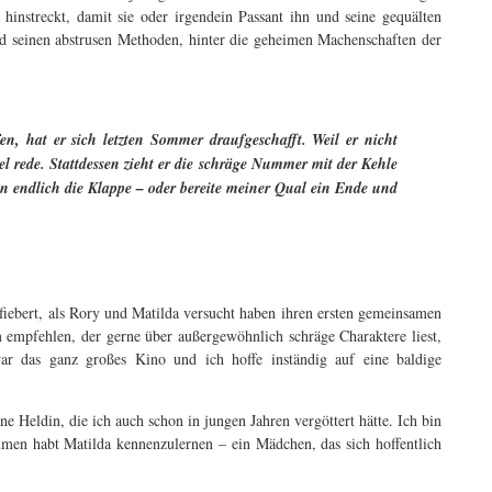
e hinstreckt, damit sie oder irgendein Passant ihn und seine gequälten
nd seinen abstrusen Methoden, hinter die geheimen Machenschaften der
n, hat er sich letzten Sommer draufgeschafft. Weil er nicht
el rede. Stattdessen zieht er die schräge Nummer mit der Kehle
n endlich die Klappe – oder bereite meiner Qual ein Ende und
fiebert, als Rory und Matilda versucht haben ihren ersten gemeinsamen
 empfehlen, der gerne über außergewöhnlich schräge Charaktere liest,
r das ganz großes Kino und ich hoffe inständig auf eine baldige
ne Heldin, die ich auch schon in jungen Jahren vergöttert hätte. Ich bin
mmen habt Matilda kennenzulernen – ein Mädchen, das sich hoffentlich