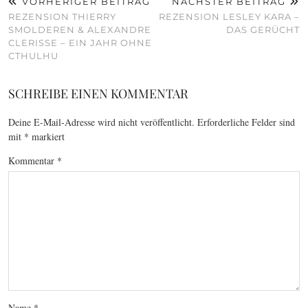
VORHERIGER BEITRAG
NÄCHSTER BEITRAG
REZENSION THIERRY
REZENSION LESLEY KARA –
SMOLDEREN & ALEXANDRE
DAS GERÜCHT
CLERISSE – EIN JAHR OHNE
CTHULHU
SCHREIBE EINEN KOMMENTAR
Deine E-Mail-Adresse wird nicht veröffentlicht.
Erforderliche Felder sind
mit
*
markiert
Kommentar
*
Name
*