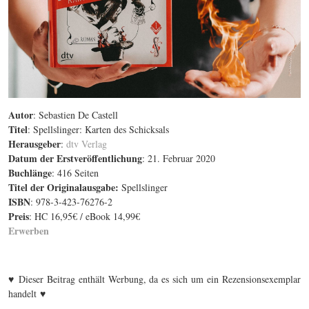
Autor
: Sebastien De Castell
Titel
: Spellslinger: Karten des Schicksals
Herausgeber
:
dtv Verlag
Datum der Erstveröffentlichung
: 21. Februar 2020
Buchlänge
: 416 Seiten
Titel der Originalausgabe
:
Spellslinger
ISBN
: 978-3-423-76276-2
Preis
: HC 16,95€ / eBook 14,99€
Erwerben
♥
Dieser Beitrag enthält Werbung, da es sich um ein Rezensionsexemplar
♥
handelt