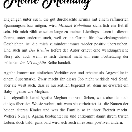
Diejenigen unter euch, die gut durchdachte Krimis mit einem raffinierten
Spannungsaufbau mögen, wird
Michael Robotham
sicherlich ein Betriff
sein. Für mich zählt er schon lange zu meinen Lieblingsautoren in diesem
Genre, unter anderem auch, weil er ein Garant für abwechslungsreiche
Geschichten ist, die mich zumindest immer wieder positiv überraschen.
Und auch mit
Die Rivalin
liefert der Autor erneut eine wendungsreiche
Story ab, auch wenn es sich diesmal nicht um eine Fortsetzung der
beliebten
Joe O’Loughlin
Reihe handelt.
Agatha kommt aus einfachen Verhältnissen und arbeitet als Angestellte in
einem Supermarkt. Zwar macht ihr dieser Job nicht wirklich viel Spaß,
aber sie weiß auch, dass er nur zeitlich begrenzt ist, denn sie erwartet ein
Baby – genau wie Meghan.
Und eigentlich kennt Agatha Meghan nur vom Sehen, weiß aber dennoch
einiges über sie: Wo sie wohnt, mit wem sie verheiratet ist, die Namen der
beiden älteren Kinder und was die Familie so in ihrer Freizeit macht.
Woher? Nun ja, Agatha beobachtet sie und entkommt damit ihrem tristen
Leben, doch bald, ganz bald wird sich auch ihres zum positiven ändern.