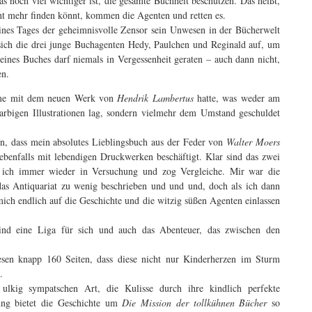
s noch viel wichtiger ist, die gesamte Buchheit beschützen. Das heißt,
cht mehr finden könnt, kommen die Agenten und retten es.
eines Tages der geheimnisvolle Zensor sein Unwesen in der Bücherwelt
n sich die drei junge Buchagenten Hedy, Paulchen und Reginald auf, um
ines Buches darf niemals in Vergessenheit geraten – auch dann nicht,
en.
eme mit dem neuen Werk von
Hendrik Lambertus
hatte, was weder am
arbigen Illustrationen lag, sondern vielmehr dem Umstand geschuldet
n, dass mein absolutes Lieblingsbuch aus der Feder von
Walter Moers
ebenfalls mit lebendigen Druckwerken beschäftigt. Klar sind das zwei
m ich immer wieder in Versuchung und zog Vergleiche. Mir war die
 das Antiquariat zu wenig beschrieben und und und, doch als ich dann
ich endlich auf die Geschichte und die witzig süßen Agenten einlassen
sind eine Liga für sich und auch das Abenteuer, das zwischen den
esen knapp 160 Seiten, dass diese nicht nur Kinderherzen im Sturm
.
lkig sympatschen Art, die Kulisse durch ihre kindlich perfekte
ung bietet die Geschichte um
Die Mission der tollkühnen Bücher
so