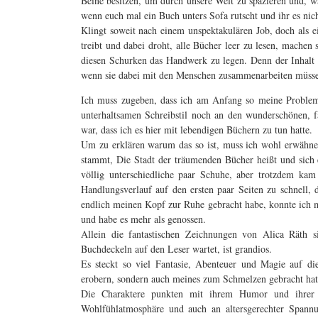
Beine besitzen, um durch unsere Welt zu spazieren und, wa
wenn euch mal ein Buch unters Sofa rutscht und ihr es ni
Klingt soweit nach einem unspektakulären Job, doch als 
treibt und dabei droht, alle Bücher leer zu lesen, mache
diesen Schurken das Handwerk zu legen. Denn der Inhalt e
wenn sie dabei mit den Menschen zusammenarbeiten müss
Ich muss zugeben, dass ich am Anfang so meine Probl
unterhaltsamen Schreibstil noch an den wunderschönen, f
war, dass ich es hier mit lebendigen Büchern zu tun hatte.
Um zu erklären warum das so ist, muss ich wohl erwähne
stammt, Die Stadt der träumenden Bücher heißt und sich 
völlig unterschiedliche paar Schuhe, aber trotzdem ka
Handlungsverlauf auf den ersten paar Seiten zu schnell,
endlich meinen Kopf zur Ruhe gebracht habe, konnte ich m
und habe es mehr als genossen.
Allein die fantastischen Zeichnungen von Alica Räth 
Buchdeckeln auf den Leser wartet, ist grandios.
Es steckt so viel Fantasie, Abenteuer und Magie auf di
erobern, sondern auch meines zum Schmelzen gebracht hat
Die Charaktere punkten mit ihrem Humor und ihrer u
Wohlfühlatmosphäre und auch an altersgerechter Spann