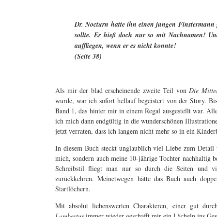
Dr. Nocturn hatte ihn einen jungen Finstermann 
sollte. Er hieß doch nur so mit Nachnamen! Un
auffliegen, wenn
er
es nicht konnte!
(Seite 38)
Als mir der blad erscheinende zweite Teil von
Die Mitte
wurde, war ich sofort hellauf begeistert von der Story. Bi
Band 1, das hinter mir in einem Regal ausgestellt war. All
ich mich dann endgültig in die wunderschönen Illustratione
jetzt verraten, dass ich langem nicht mehr so in ein Kinder
In diesem Buch steckt unglaublich viel Liebe zum Detail 
mich, sondern auch meine 10-jährige Tochter nachhaltig b
Schreibstil fliegt man nur so durch die Seiten und vi
zurückkehren. Meinetwegen hätte das Buch auch doppelt
Startlöchern.
Mit absolut liebenswerten Charakteren, einer gut du
Lambertus
immer wieder geschafft mir ein Lächeln ins Ges