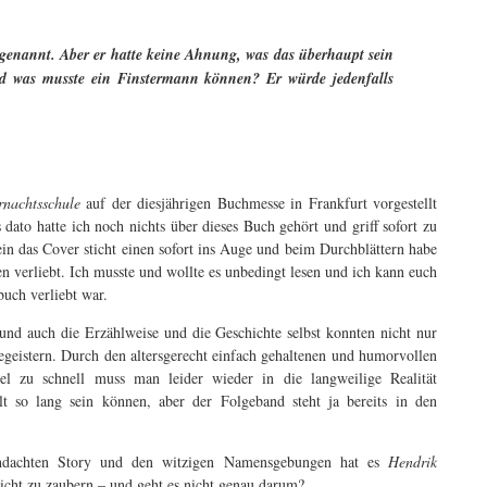
genannt. Aber er hatte keine Ahnung, was das überhaupt sein
d was musste ein Finstermann können? Er würde jedenfalls
rnachtsschule
auf der diesjährigen Buchmesse in Frankfurt vorgestellt
s dato hatte ich noch nichts über dieses Buch gehört und griff sofort zu
ein das Cover sticht einen sofort ins Auge und beim Durchblättern habe
n verliebt. Ich musste und wollte es unbedingt lesen und ich kann euch
buch verliebt war.
und auch die Erzählweise und die Geschichte selbst konnten nicht nur
egeistern. Durch den altersgerecht einfach gehaltenen und humorvollen
el zu schnell muss man leider wieder in die langweilige Realität
 so lang sein können, aber der Folgeband steht ja bereits in den
rchdachten Story und den witzigen Namensgebungen hat es
Hendrik
icht zu zaubern – und geht es nicht genau darum?