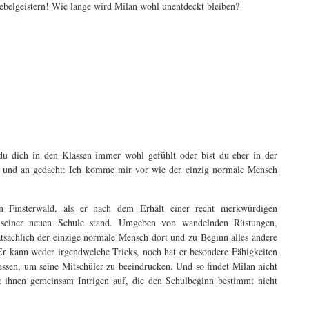
ebelgeistern! Wie lange wird Milan wohl unentdeckt bleiben?
du dich in den Klassen immer wohl gefühlt oder bist du eher in der
 ab und an gedacht: Ich komme mir vor wie der einzig normale Mensch
n Finsterwald, als er nach dem Erhalt einer recht merkwürdigen
 seiner neuen Schule stand. Umgeben von wandelnden Rüstungen,
sächlich der einzige normale Mensch dort und zu Beginn alles andere
n? Er kann weder irgendwelche Tricks, noch hat er besondere Fähigkeiten
ssen, um seine Mitschüler zu beeindrucken. Und so findet Milan nicht
it ihnen gemeinsam Intrigen auf, die den Schulbeginn bestimmt nicht