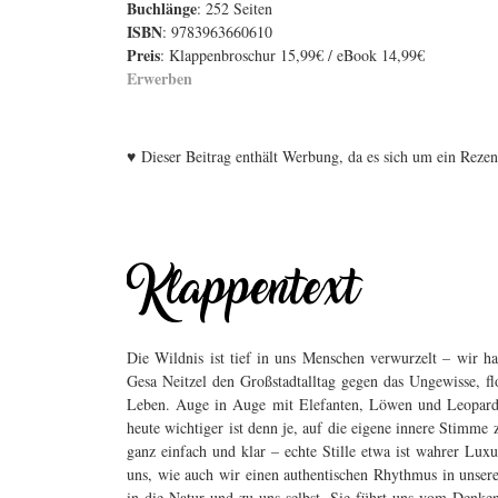
Buchlänge
: 252 Seiten
ISBN
: 9783963660610
Preis
: Klappenbroschur 15,99€ / eBook 14,99€
Erwerben
♥
Dieser Beitrag enthält Werbung, da es sich um ein Reze
Die Wildnis ist tief in uns Menschen verwurzelt – wir ha
Gesa Neitzel den Großstadtalltag gegen das Ungewisse, f
Leben. Auge in Auge mit Elefanten, Löwen und Leoparde
heute wichtiger ist denn je, auf die eigene innere Stimme
ganz einfach und klar – echte Stille etwa ist wahrer Luxu
uns, wie auch wir einen authentischen Rhythmus in unser
in die Natur und zu uns selbst. Sie führt uns vom Denke