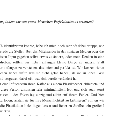
 aus, indem wir von guten Menschen Perfektionismus erwarten?
 identifizieren konnte, habe ich mich doch sehr oft dabei ertappt, wie
erade die Stellen über das Miteinander in den sozialen Medien oder das
sten Input gegeben selbst etwas zu ändern, oder mein Denken in eine
treben, sollten wir lieber anfangen kleine Dinge zu ändern. Statt
er anfangen zu verstehen, dass niemand perfekt ist. Wir konzentrieren
chen lieber dafür, was sie nicht getan haben, als sie zu loben. Wir
nd vergessen dabei oft, was sich bereits verändert hat.
 eine Influencerin ihren Kaffee aus einem Plastikbecher ablichtete und
 diese Person ansonsten sehr minimalistisch lebt und sich auch sonst
wissen – der Fokus lag einzig und allein auf ihrem Fehler. Und hier
u loben, anstatt sie für ihre Menschlichkeit zu kritisieren? Sollten wir
 die Plastiktüten links liegen lassen und lieber zu Stoffbeuteln greifen?
ewirken.