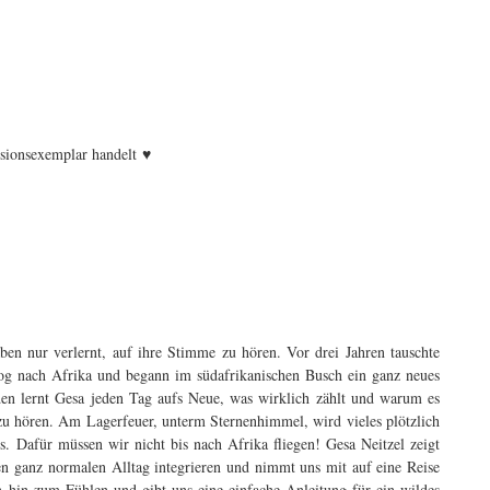
♥
nsionsexemplar handelt
ben nur verlernt, auf ihre Stimme zu hören. Vor drei Jahren tauschte
log nach Afrika und begann im südafrikanischen Busch ein ganz neues
n lernt Gesa jeden Tag aufs Neue, was wirklich zählt und warum es
 zu hören. Am Lagerfeuer, unterm Sternenhimmel, wird vieles plötzlich
s. Dafür müssen wir nicht bis nach Afrika fliegen! Gesa Neitzel zeigt
en ganz normalen Alltag integrieren und nimmt uns mit auf eine Reise
n hin zum Fühlen und gibt uns eine einfache Anleitung für ein wildes