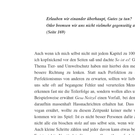
Erlauben wir einander überhaupt, Gutes zu tun?
Oder bremsen wir uns nicht vielmehr gegenseitig
(Seite 169)
Auch wenn ich mich selbst nicht mit jedem Kapitel zu 100%
ich kopfnickend vor den Seiten saß und dachte
So ist es
! G
Thema Tier- und Umweltschutz haben mir hierbei den mei
bessere Richtung zu lenken. Statt nach Perfektion zu s
Perfektionismus von anderen zu erwarten, sollten wir lieb
uns sehr oft auf begangene Fehler und verurteilen Mens
erkennen fast nie die Teilerfolge an, sondern wollen alles u
Beispielsweise erwähnt
Gesa Neitzel
einen Vorfall, bei dem
daraufhin massenhaft Hassnachrichten erhalten hat. Dass
vegan ernährt, wollte zu diesem Zeitpunkt keiner mehr 
kommen wir ins Spiel: Ist es nicht besser Personen dafür z
nicht alle ein bisschen stolz auf uns selbst sein, wenn wir
Auch kleine Schritte zählen und jeder davon kann etwas b