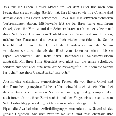
Ava teilt ihr Leben in zwei Abschnitte: Vor dem Feuer und nach dem
Feuer, dass sie als einzige überlebt hat. Ihre Eltern sowie ihre Cousine sind
damals dabei ums Leben gekommen – Ava kam mit schweren sichtbaren
Verbrennungen davon. Mittlerweile lebt sie bei ihrer Tante und ihrem
Onkel, doch ihr Verlust und der Schmerz lasten noch immer schwer auf
ihren Schultern. Um aus dem Teufelskreis der Einsamkeit auszubrechen,
möchte ihre Tante nun, dass Ava endlich wieder eine öffentliche Schule
besucht und Freunde findet, doch die Brandnarben und die Scham
veranlassen sie dazu, niemals den Blick vom Boden zu heben – bis sie
Piper kennenlernt, die trotz ihrer Behinderung Selbstbewusstsein
ausstrahlt. Mit ihrer Hilfe übersteht Ava nicht nur die ersten Schultage,
sondern entdeckt auch eine neue Art Selbstwertgefühl, mit dem sie Schritt
für Schritt aus ihrer Unsichtbarkeit hervortritt.
Ava ist eine wahnsinnig sympathische Person, die von ihrem Onkel und
der Tante bedingungslose Liebe erfährt, obwohl auch sie ein Kind bei
diesem Brand verloren haben. Sie stützen sich gegenseitig, kämpfen aber
auch innerlich mit ihrer Zerrissenheit und der Frage, ob sie nach diesem
Schicksalsschlag je wieder glücklich sein werden oder gar dürfen.
Piper, die Ava bei einer Selbsthilfegruppe kennenlernt, ist äußerlich das
genaue Gegenteil. Sie sitzt zwar im Rollstuhl und trägt ebenfalls ihre