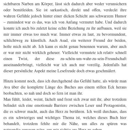
sichtbaren Narben am Körper, lässt sich dadurch aber weder verunsichern
oder bemitleiden. Sie ist sarkastisch, direkt und offen, verdeckt ihre
wahren Gefühle jedoch hinter einer dicken Schicht aus schwarzem Humor
– zumindest war es das, was ich von Anfang vermutet habe. Und dadurch
konnte ich auch bis zuletzt keine echte Beziehung zu ihr aufbauen, weil sie
mir immer etwas too much war. Immer etwas zu laut, zu bevormundent,
schlichtweg zu künstlich. Auch Asad, ein weiterer Freund der beiden,
holte mich nicht ab. Ich kann es nicht genau benennen warum, aber auch
er war mir nicht wirklich geheuer. Vielleicht vermutete ich relativ schnell
einen Twist, der diese zu-schön-um-wahr-zu-sein-Freundschaft
auseinanderbringt, vielleicht war ich auch nur voreilig. Jedenfalls hat
dieser persönliche Aspekt meine Lesefreude doch etwas geschmälert.
Hinzu kommt noch, dass ich durchgehend das Gefühl hatte, als würde man
Ava über die komplette Länge des Buches aus einem stillen Eck heraus
beobachten, so nah und doch so fern ist man ihr.
Man fühlt, leidet, weint, lächelt und freut sich zwar mit ihr, aber trotzdem
befindet sich eine emotionale Barriere zwischen Leser und Protagonistin,
die es schwer macht, auch das Herz zu berühren. Ich weiß durchaus, dass
es ein schwieriges und wichtiges Thema ist, welches dieses Buch hier
behandelt, trotzdem fehlte mir die Nähe, um alles zu spüren was
notwendig gewesen wäre, um mir richtig ans Herz zu gehen.