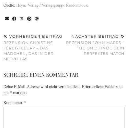
Quelle:
Heyne Verlag / Verlagsgruppe Randomhouse
VORHERIGER BEITRAG
NÄCHSTER BEITRAG
REZENSION CHRISTINE
REZENSION JOHN MARRS –
FÉRET-FLEURY – DAS
THE ONE: FINDE DEIN
MÄDCHEN, DAS IN DER
PERFEKTES MATCH
METRO LAS
SCHREIBE EINEN KOMMENTAR
Deine E-Mail-Adresse wird nicht veröffentlicht.
Erforderliche Felder sind
mit
*
markiert
Kommentar
*