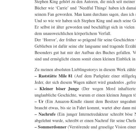
Stephen King gehört zu den Autoren, die mich seit meiner 
Bücher wie ‘Carrie’ und ’Needful Things’ haben ich damal
seinem Fan geworden. Man kann durchaus sagen, dass ich
Und so wie wir haben sich Stephen King und auch seine Ge
Er selbst ist älter geworden und beschäftigt sich in viel
dem unausweichlichen körperlichem Verfall.
Der ‘Horror’, der früher so prägend für seine Geschichten w
Geblieben ist dafür seine ehr langsame und tragende Erzähl
Besonders gut hat mir der Aufbau des Buches gefallen. Vo
sind und ermöglicht einem somit einen kleinen Einblick in
Zu meinen absoluten Lieblingsstorys in diesem Werk zähle
– Raststätte Mile 81
(Auf dem Parkplatz einer stillgel
Jeder, der sich diesem Wagen nähert wird gnadenlos ‚gefres
– Kleiner böser Junge
(Der wegen Mord inhaftierte L
unglaubliche Geschichte, warum er einen kleinen Jungen tö
– Ur
(Ein Amazon-Kindle räumt dem Besitzer ungeahnte 
braucht etwas, bis sie in Fahrt kommt, wartet aber dann mi
– Nachrufe
(Ein junger Internetredakteur schreibt böse
abgelehnt wurde, schreibt er einen Nachruf für seine Chefin
– Sommerdonner
(Verstörende und gruselige Vision einer