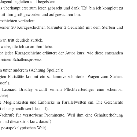
Jugend begleiten und begeistern.
s überhaupt erst zum lesen gebracht und dank ’Es’ bin ich komplett zu
 mit ihm groß geworden und aufgewachsen bin.
schichten verändert.
en seiner 20 Kurzgeschichten (darunter 2 Gedichte) mit dem Sterben und
ar, tritt deutlich zurück.
weise, die ich so an ihm liebe.
r jeder Kurzgeschichte erläutert der Autor kurz, wie diese entstanden
 seinen Schaffensprozess.
n unter anderem (Achtung Spoiler!):
egten Raststätte kommt ein schlammverschmierter Wagen zum Stehen.
sen’).
eonard Bradley erzählt seinem Pflichtverteidiger eine scheinbar
tete).
Möglichkeiten und Einblicke in Parallelwelten ein. Die Geschichte
t einer grandiosen Idee auf).
 Nachrufe für verstorbene Prominente. Weil ihm eine Gehaltserhöhung
 und diese stirbt kurz darauf).
 postapokalyptischen Welt).