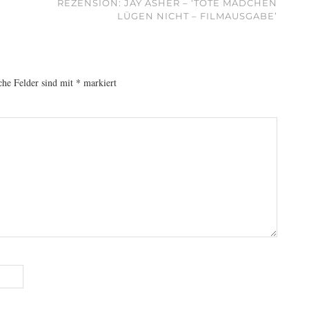
U
REZENSION: JAY ASHER – ‘TOTE MÄDCHEN
LÜGEN NICHT – FILMAUSGABE’
che Felder sind mit
*
markiert