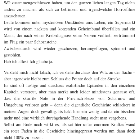
WG zusammengeschlossen haben, um den ganzen lieben langen Tag nichts
andres zu machen als sich zu betrinken und irgendwelche Horrorfilme
anzuschauen.
Leute kommen unter mysteriösen Umständen ums Leben, ein Supermarkt
wird von einem nackten und kotzenden Geheimbund überfallen und ein
Mann, der nach seiner Krebsdiagnose seine Nerven verliert, zertrümmert
im Flug ein paar Schornsteine.
Zwischendurch wird wieder geschossen, herumgeflogen, spioniert und
gestohlen.
Hab ich alles? Ich glaube ja.
Versteht mich nicht falsch, ich verstehe durchaus den Witz an der Sache –
aber irgendwie bleibt zum Schluss die Pointe doch auf der Strecke.
Es sind oft lustige und durchaus realistische Episoden in den einzelnen
Kapiteln verstreut, aber man merkt auch leider mindestens genauso oft,
dass die skurrile Note in der Provinztristesse
von Scharnow und
Umgebung verloren geht – denn die eigentliche Geschichte schlackert in
meinen Augen doch gewaltig. Es hakt hier ein wenig und da ein bisschen
mehr und eine wirklich durchgehende Handlung sucht man vergebens.
Selbst am Ende noch wirkt es, als sei hier unter enormen Kraftaufwand
ein roter Faden in die Geschichte hineingepresst worden um dann doch
nicht 100% zu passen.