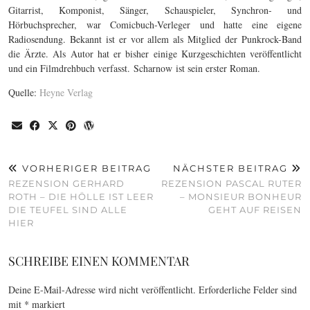
Gitarrist, Komponist, Sänger, Schauspieler, Synchron- und
Hörbuchsprecher, war Comicbuch-Verleger und hatte eine eigene
Radiosendung. Bekannt ist er vor allem als Mitglied der Punkrock-Band
die Ärzte. Als Autor hat er bisher einige Kurzgeschichten veröffentlicht
und ein Filmdrehbuch verfasst. Scharnow ist sein erster Roman.
Quelle:
Heyne Verlag
VORHERIGER BEITRAG
NÄCHSTER BEITRAG
REZENSION GERHARD
REZENSION PASCAL RUTER
ROTH – DIE HÖLLE IST LEER
– MONSIEUR BONHEUR
DIE TEUFEL SIND ALLE
GEHT AUF REISEN
HIER
SCHREIBE EINEN KOMMENTAR
Deine E-Mail-Adresse wird nicht veröffentlicht.
Erforderliche Felder sind
mit
*
markiert