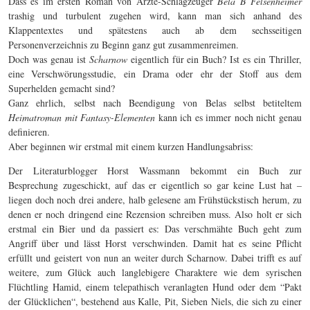
Dass es im ersten Roman von Ärzte-Schlagzeuger
Bela B Felsenheimer
trashig und turbulent zugehen wird, kann man sich anhand des
Klappentextes und spätestens auch ab dem sechsseitigen
Personenverzeichnis zu Beginn ganz gut zusammenreimen.
Doch was genau ist
Scharnow
eigentlich für ein Buch? Ist es ein Thriller,
eine Verschwörungsstudie, ein Drama oder ehr der Stoff aus dem
Superhelden gemacht sind?
Ganz ehrlich, selbst nach Beendigung von Belas selbst betiteltem
Heimatroman mit Fantasy-Elementen
kann ich es immer noch nicht genau
definieren.
Aber beginnen wir erstmal mit einem kurzen Handlungsabriss:
Der Literaturblogger Horst Wassmann bekommt ein Buch zur
Besprechung zugeschickt, auf das er eigentlich so gar keine Lust hat –
liegen doch noch drei andere, halb gelesene am Frühstückstisch herum, zu
denen er noch dringend eine Rezension schreiben muss. Also holt er sich
erstmal ein Bier und da passiert es: Das verschmähte Buch geht zum
Angriff über und lässt Horst verschwinden. Damit hat es seine Pflicht
erfüllt und geistert von nun an weiter durch Scharnow. Dabei trifft es auf
weitere, zum Glück auch langlebigere Charaktere wie dem syrischen
Flüchtling Hamid, einem telepathisch veranlagten Hund oder dem “Pakt
der Glücklichen“, bestehend aus Kalle, Pit, Sieben Niels, die sich zu einer