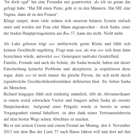
“Ist doch egal“ hat eine Freundin mir geantwortet, als ich sie genau das
gefragt habe. “Hat ER einen Penis, geht er zu den Männern. Hat SIE eine
Vagina, dann ab zu den Frauen“.
Klingt simpel, denn viele ordnen sich unserem binären System einfach
unter und werden mit Frau oder Mann angesprochen – doch Sasha, einer
der beiden Hauptprotagonisten aus
Bus 57
, kann das nicht. Nicht mehr.
Als Luke geboren trägt
sier
mittlerweile gerne Röcke und fühlt sich
keinem Geschlecht zugehörig. Fragt man
sien
, als was
sier
sich denn dann
bezeichnen würde, antwortet
sier
: Generqueer und/oder Genderfluid.
Familie, Freunde und auch die Schule, die Sasha besucht, haben mit dieser
Entscheidung keinerlei Probleme und akzeptieren, ja respektieren diese
sogar, denn
sier
ist noch immer die gleiche Person, die sich nicht durch
irgendwelche Geschlechtskonformitäten definierten lässt. Sie lieben Sasha
als Menschen.
Richard hingegen fühlt sich eindeutig männlich, lebt als Afroamerikaner
in einem sozial schwachen Viertel und fungiert neben Sasha als zweiter
Hauptcharakter. Aufgrund einer Prügelei wurde er bereits in seiner
Vergangenheit einmal Inhaftiert, ist aber dank seiner Vertrauenslehrerin
auf dem besten Wege seinen Abschluss zu machen.
Bis er mit seinem Cousin und einem Freund am Montag, den 4. November
2013 mit dem Bus der Linie 57 nach Hause fahren will und dort auf den