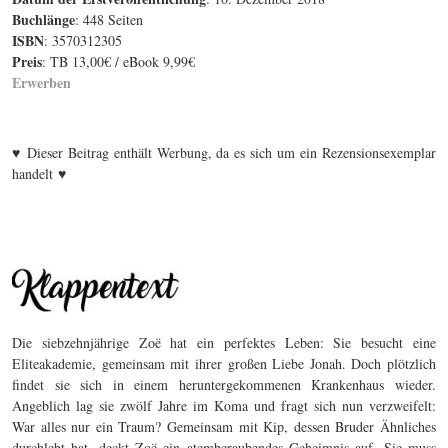
Buchlänge
: 448 Seiten
ISBN
: 3570312305
Preis
: TB 13,00€ / eBook 9,99€
Erwerben
♥ Dieser Beitrag enthält Werbung, da es sich um ein Rezensionsexemplar
handelt ♥
Die siebzehnjährige Zoë hat ein perfektes Leben: Sie besucht eine
Eliteakademie, gemeinsam mit ihrer großen Liebe Jonah. Doch plötzlich
findet sie sich in einem heruntergekommenen Krankenhaus wieder.
Angeblich lag sie zwölf Jahre im Koma und fragt sich nun verzweifelt:
War alles nur ein Traum? Gemeinsam mit Kip, dessen Bruder Ähnliches
durchlebt hat, deckt Zoë ein atemberaubendes Geheimnis auf. Sie muss