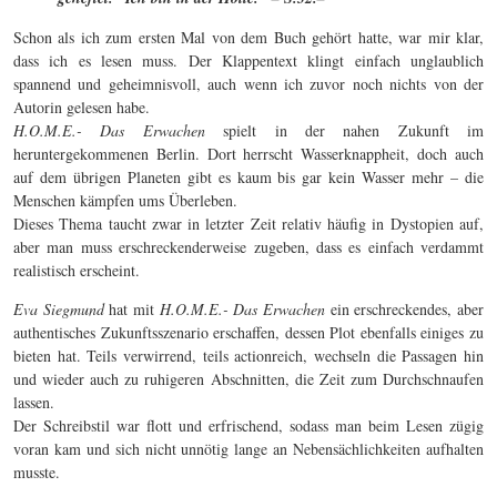
Schon als ich zum ersten Mal von dem Buch gehört hatte, war mir klar,
dass ich es lesen muss. Der Klappentext klingt einfach unglaublich
spannend und geheimnisvoll, auch wenn ich zuvor noch nichts von der
Autorin gelesen habe.
H.O.M.E.- Das Erwachen
spielt in der nahen Zukunft im
heruntergekommenen Berlin. Dort herrscht Wasserknappheit, doch auch
auf dem übrigen Planeten gibt es kaum bis gar kein Wasser mehr – die
Menschen kämpfen ums Überleben.
Dieses Thema taucht zwar in letzter Zeit relativ häufig in Dystopien auf,
aber man muss erschreckenderweise zugeben, dass es einfach verdammt
realistisch erscheint.
Eva Siegmund
hat mit
H.O.M.E.- Das Erwachen
ein erschreckendes, aber
authentisches Zukunftsszenario erschaffen, dessen Plot ebenfalls einiges zu
bieten hat. Teils verwirrend, teils actionreich, wechseln die Passagen hin
und wieder auch zu ruhigeren Abschnitten, die Zeit zum Durchschnaufen
lassen.
Der Schreibstil war flott und erfrischend, sodass man beim Lesen zügig
voran kam und sich nicht unnötig lange an Nebensächlichkeiten aufhalten
musste.