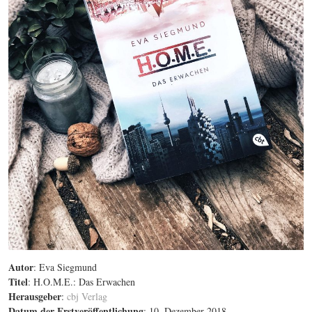
Autor
: Eva Siegmund
Titel
: H.O.M.E.: Das Erwachen
Herausgeber
:
cbj Verlag
Datum der Erstveröffentlichung
: 10. Dezember 2018