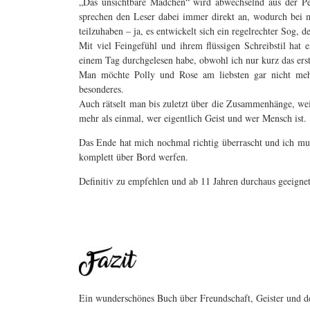
„Das unsichtbare Mädchen“ wird abwechselnd aus der Per
sprechen den Leser dabei immer direkt an, wodurch bei mi
teilzuhaben – ja, es entwickelt sich ein regelrechter Sog, d
Mit viel Feingefühl und ihrem flüssigen Schreibstil hat e
einem Tag durchgelesen habe, obwohl ich nur kurz das erst
Man möchte Polly und Rose am liebsten gar nicht mehr
besonderes.
Auch rätselt man bis zuletzt über die Zusammenhänge, weiß
mehr als einmal, wer eigentlich Geist und wer Mensch ist.
Das Ende hat mich nochmal richtig überrascht und ich muss
komplett über Bord werfen.
Definitiv zu empfehlen und ab 11 Jahren durchaus geeignet
Ein wunderschönes Buch über Freundschaft, Geister und d