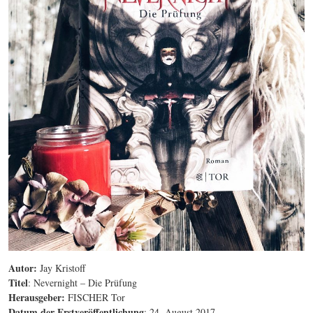
Autor:
Jay Kristoff
Titel
: Nevernight – Die Prüfung
Herausgeber:
FISCHER Tor
Datum der Erstveröffentlichung
: 24. August 2017