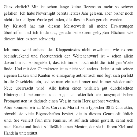
Ganz ehrlich? Mir ist schon lange keine Rezension mehr so schwer
gefallen. Ich habe Nevernight bereits letztes Jahr gelesen, aber bisher noch
nicht die richtigen Worte gefunden, die diesem Buch gerecht werden.
Jay Kristoff hat mit diesem Meisterwerk all meine Erwartungen
übertroffen und ich finde das, gerade bei extrem gehypten Büchern wie
diesem hier, extrem schwierig.
Ich muss wohl anhand des Klappentextes nicht erwähnen, wie extrem
beeindruckend und facettenreich der Weltenentwurf ist – schon allein
davon bin ich so begeistert, dass ich immer noch nicht die richtigen Worte
finde. Und mit den Charakteren ist es nicht viel anders. Jeder ist mit seinen
eigenen Ecken und Kanten so einzigartig authentisch und fügt sich perfekt
in die Geschichte ein, sodass man einfach immer und immer wieder aufs
Neue überrascht wird. Alle haben einen wirklich gut durchdachten
Hintergrund bekommen und sogar charakterlich ehr unsympathischen
Protagonisten ist dadurch einen Weg in mein Herz geebnet worden.
Aber kommen wir zu Miss Corvere. Mia ist kein typischer 0815 Charakter,
obwohl sie viele Eigenschaften besitzt, die in diesem Genre oft üblich
sind. Sie verliert früh ihre Familie, ist auf sich allein gestellt, sehnt sich
nach Rache und findet schließlich einen Mentor, der sie in ihrem Ziel und
Handeln unterstützt.