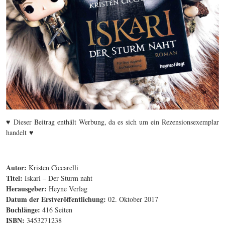
♥
Dieser Beitrag enthält Werbung, da es sich um ein Rezensionsexemplar
♥
handelt
Autor:
Kristen Ciccarelli
Titel:
Iskari – Der Sturm naht
Herausgeber:
Heyne Verlag
Datum der Erstveröffentlichung:
02. Oktober 2017
Buchlänge:
416 Seiten
ISBN:
3453271238