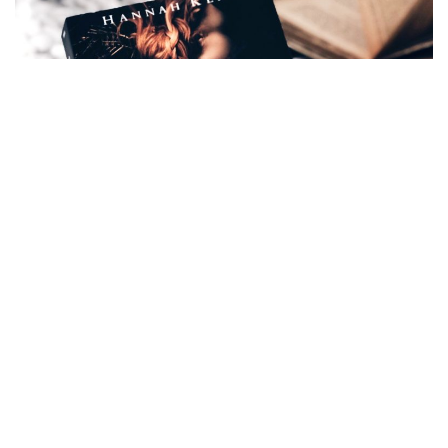
REZENSION HANNAH KENT – WO
DREI FLÜSSE SICH KREUZEN